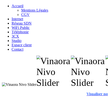
Accueil
Mentions Légales
CGV
Internet
Réseau SDN
WiFi Public
Téléphonie
3CX
Studio
Espace client
Contact
Visualiser n